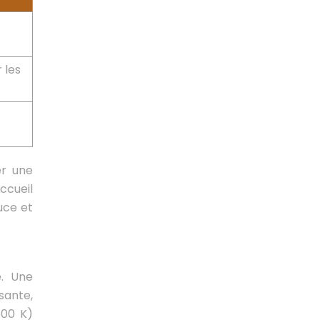
r les
er une
ccueil
uce et
e. Une
sante,
500 K)