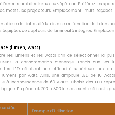
’éléments architecturaux ou végétaux. Préférez les spots
vec motifs, les projecteurs. Emplacement : murs, façades,
atique de l’intensité lumineuse en fonction de la lumino
s équipées de capteurs de luminosité intégrés. Emplacem
uate (lumen, watt)
entre les lumens et les watts afin de sélectionner la pui
surent la consommation d’énergie, tandis que les 
e. Les LED affichent une efficacité supérieure aux am
de lumens par watt. Ainsi, une ampoule LED de 10 watt
le à incandescence de 60 watts. Choisir des LED repr
logique. En général, 700 à 800 lumens sont suffisants po
mmandée
Exemple d’Utilisation