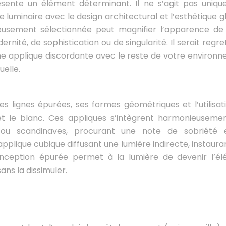
résente un élément déterminant. Il ne s’agit pas uniq
 luminaire avec le design architectural et l’esthétique g
cieusement sélectionnée peut magnifier l’apparence de
rnité, de sophistication ou de singularité. Il serait regr
ne applique discordante avec le reste de votre environ
uelle.
es lignes épurées, ses formes géométriques et l’utilisat
 et le blanc. Ces appliques s’intègrent harmonieuseme
s ou scandinaves, procurant une note de sobriété
pplique cubique diffusant une lumière indirecte, instaura
nception épurée permet à la lumière de devenir l’é
ans la dissimuler.