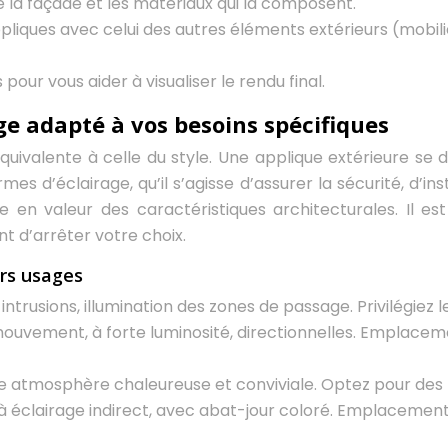
e la façade et les matériaux qui la composent.
pliques avec celui des autres éléments extérieurs (mobili
pour vous aider à visualiser le rendu final.
age adapté à vos besoins spécifiques
uivalente à celle du style. Une applique extérieure se d
s d’éclairage, qu’il s’agisse d’assurer la sécurité, d’ins
en valeur des caractéristiques architecturales. Il es
t d’arrêter votre choix.
urs usages
intrusions, illumination des zones de passage. Privilégiez l
ouvement, à forte luminosité, directionnelles. Emplaceme
e atmosphère chaleureuse et conviviale. Optez pour des
 à éclairage indirect, avec abat-jour coloré. Emplacement