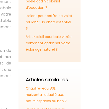
uement
poêle godin colonial
lobale
d’occasion ?
 votre
Isolant pour coffre de volet
ettable
roulant : un choix essentiel
nement
?
Brise-soleil pour baie vitrée :
comment optimiser votre
éclairage naturel ?
ion de
nt aux
 et de
nt une
lément
Articles similaires
Chauffe-eau 80L
horizontal, adapté aux
petits espaces ou non ?