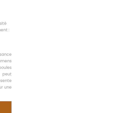
sité
ent :
ssance
lumens
poules
s peut
ésente
ur une