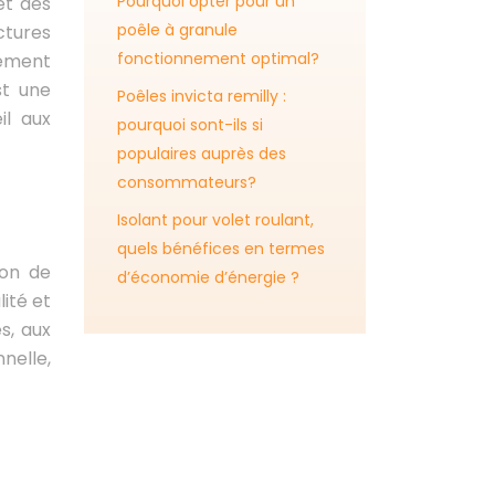
Pourquoi opter pour un
et des
poêle à granule
ctures
fonctionnement optimal?
rement
st une
Poêles invicta remilly :
il aux
pourquoi sont-ils si
populaires auprès des
consommateurs?
Isolant pour volet roulant,
quels bénéfices en termes
ion de
d’économie d’énergie ?
ité et
s, aux
nelle,