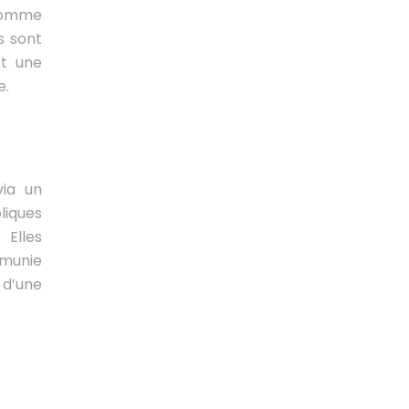
s comme
s sont
st une
e.
via un
liques
 Elles
 munie
 d’une