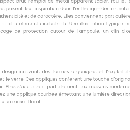
spect brut, l’emploi de métal apparent (acier, rouille) 
 puisent leur inspiration dans l’esthétique des manufa
uthenticité et de caractère. Elles conviennent particuliè
ec des éléments industriels. Une illustration typique e
cage de protection autour de l’ampoule, un clin d’œ
 design innovant, des formes organiques et l’exploitat
t le verre. Ces appliques confèrent une touche d’original
ur. Elles s’accordent parfaitement aux maisons moderne
lisez une applique courbée émettant une lumière direction
u un massif floral.