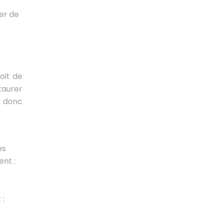
er de
oit de
taurer
t donc
es
nt :
 :