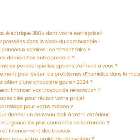
Services de plomberie et
Électricité et
chauffage
éclairage
au électrique 380V dans votre entreprise?
pressées dans le choix du combustible !
 panneaux solaires : comment faire ?
elles démarches entreprendre ?
ombles perdus : quelles options s’offrent à vous ?
êtement pour éviter les problèmes d’humidité dans la mai
allation d’une chaudière gaz en 2024 ?
ent financer vos travaux de rénovation ?
apes clés pour réussir votre projet
carrelage pour votre maison ?
pour donner un nouveau look à votre extérieur
s d’urgence les plus courantes en serrurerie ?
s et financement des travaux
ier pour votre projet de rénovation ?