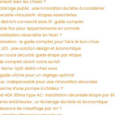
mment bien les choisir ?
clairage public : une innovation durable à considérer
versible mitsubishi : étapes essentielles
 dietrich connecté sans fil : guide complet
uble flux pour appartements en comble
tisation réversible en hiver ?
nsation : le guide complet pour faire le bon choix
 LED : une solution design et économique
e en toute sécurité: guide étape par étape
ide complet avant votre achat
n Mono-Split daikin chez vous
 guide ultime pour un réglage optimal
ue : indispensable pour une rénovation sécurisée
oyenne d’une pompe à chaleur ?
and 40A 30ma type AC : installation sécurisée étape par é
ires extérieures : un éclairage durable et économique
issance de chauffage par m² ?