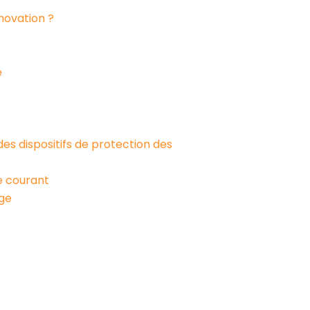
novation ?
e
es dispositifs de protection des
de courant
age