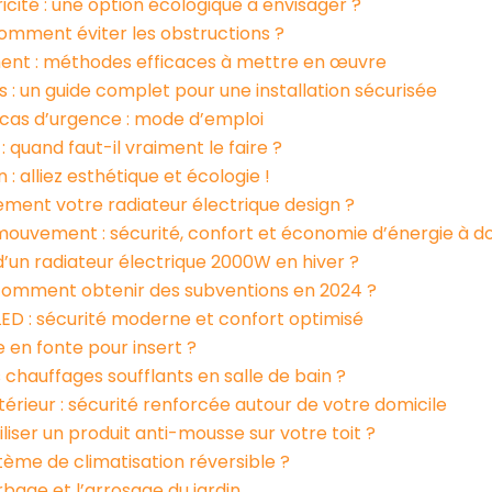
icité : une option écologique à envisager ?
comment éviter les obstructions ?
ment : méthodes efficaces à mettre en œuvre
s : un guide complet pour une installation sécurisée
n cas d’urgence : mode d’emploi
 quand faut-il vraiment le faire ?
 : alliez esthétique et écologie !
ment votre radiateur électrique design ?
ouvement : sécurité, confort et économie d’énergie à do
’un radiateur électrique 2000W en hiver ?
 : comment obtenir des subventions en 2024 ?
D : sécurité moderne et confort optimisé
e en fonte pour insert ?
chauffages soufflants en salle de bain ?
ieur : sécurité renforcée autour de votre domicile
liser un produit anti-mousse sur votre toit ?
me de climatisation réversible ?
bage et l’arrosage du jardin