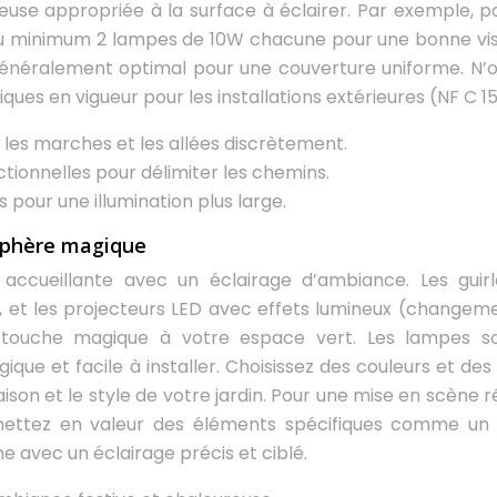
neuse appropriée à la surface à éclairer. Par exemple, p
u minimum 2 lampes de 10W chacune pour une bonne visib
généralement optimal pour une couverture uniforme. N’o
es en vigueur pour les installations extérieures (NF C 15
r les marches et les allées discrètement.
tionnelles pour délimiter les chemins.
 pour une illumination plus large.
sphère magique
ccueillante avec un éclairage d’ambiance. Les guir
, et les projecteurs LED avec effets lumineux (changem
e touche magique à votre espace vert. Les lampes so
ique et facile à installer. Choisissez des couleurs et des 
son et le style de votre jardin. Pour une mise en scène ré
 mettez en valeur des éléments spécifiques comme un
e avec un éclairage précis et ciblé.