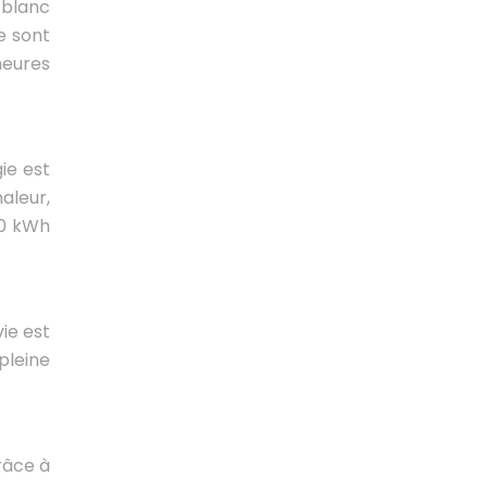
 blanc
me sont
heures
ie est
aleur,
50 kWh
ie est
pleine
grâce à