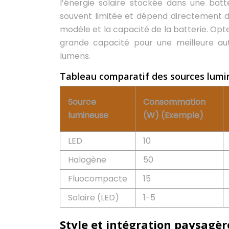
l’énergie solaire stockée dans une bat
souvent limitée et dépend directement de
modèle et la capacité de la batterie. Op
grande capacité pour une meilleure aut
lumens.
Tableau comparatif des sources lum
Source
Consommation
lumineuse
(W) (Exemple)
LED
10
Halogène
50
Fluocompacte
15
Solaire (LED)
1-5
Style et intégration paysagè