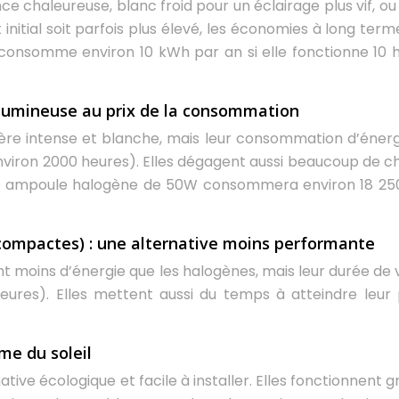
 chaleureuse, blanc froid pour un éclairage plus vif, ou
 initial soit parfois plus élevé, les économies à long ter
consomme environ 10 kWh par an si elle fonctionne 10 
lumineuse au prix de la consommation
ère intense et blanche, mais leur consommation d’énerg
environ 2000 heures). Elles dégagent aussi beaucoup de ch
Une ampoule halogène de 50W consommera environ 18 2
ompactes) : une alternative moins performante
oins d’énergie que les halogènes, mais leur durée de v
eures). Elles mettent aussi du temps à atteindre leur 
me du soleil
tive écologique et facile à installer. Elles fonctionnent 