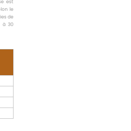
se est
lon le
ies de
0 à 30