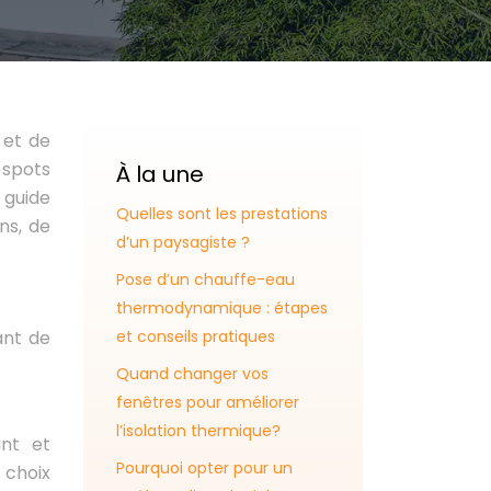
 et de
 spots
À la une
 guide
Quelles sont les prestations
ns, de
d’un paysagiste ?
Pose d’un chauffe-eau
thermodynamique : étapes
ant de
et conseils pratiques
Quand changer vos
fenêtres pour améliorer
l’isolation thermique?
ant et
Pourquoi opter pour un
 choix