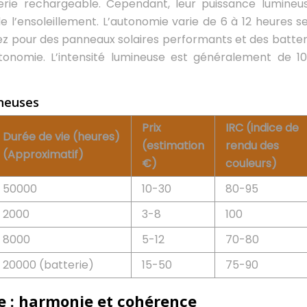
terie rechargeable. Cependant, leur puissance lumineu
 l’ensoleillement. L’autonomie varie de 6 à 12 heures se
tez pour des panneaux solaires performants et des batter
onomie. L’intensité lumineuse est généralement de 1
ineuses
Prix
IRC (indice de
Durée de vie (heures)
(estimation
rendu des
(Approximatif)
€)
couleurs)
50000
10-30
80-95
2000
3-8
100
8000
5-12
70-80
20000 (batterie)
15-50
75-90
re : harmonie et cohérence