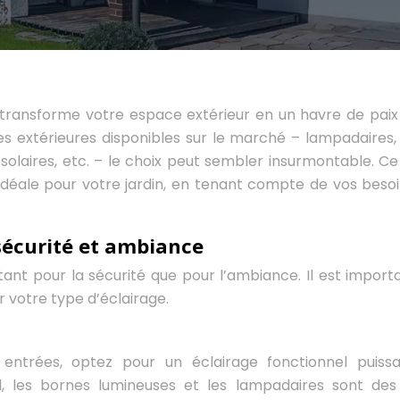
t transforme votre espace extérieur en un havre de paix
es extérieures disponibles sur le marché – lampadaires,
solaires, etc. – le choix peut sembler insurmontable. Ce
déale pour votre jardin, en tenant compte de vos besoi
 sécurité et ambiance
, tant pour la sécurité que pour l’ambiance. Il est import
ir votre type d’éclairage.
t entrées, optez pour un éclairage fonctionnel puiss
ol, les bornes lumineuses et les lampadaires sont des