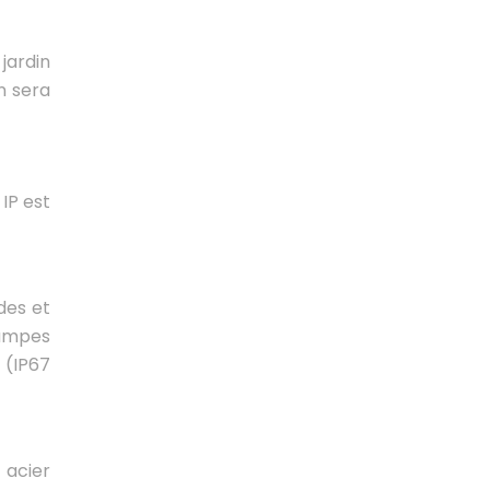
jardin
n sera
IP est
des et
lampes
 (IP67
 acier