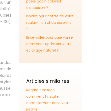
poêle godin colonial
our un
d’occasion ?
ilité.
ubliez
Isolant pour coffre de volet
-100).
roulant : un choix essentiel
?
Brise-soleil pour baie vitrée :
comment optimiser votre
éclairage naturel ?
landes
ent de
laires
Articles similaires
styles
ussie,
Regard arrosage :
 arbre
comment l’installer
correctement dans votre
jardin?