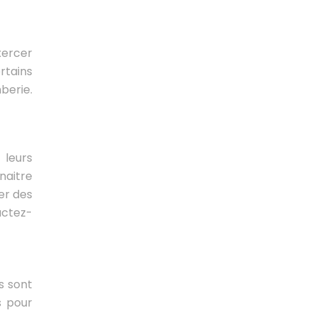
xercer
rtains
berie.
 leurs
naitre
er des
actez-
s sont
s pour