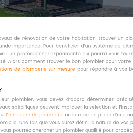
vaux de rénovation de votre habitation, trouver un pl
rande importance. Pour bénéficier d’un système de plo
hoisir un professionnel expérimenté qui pourra vous fourn
ité. Alors comment trouver le bon plombier pour votre 
utions de plomberie sur mesure
pour répondre à vos b
r
lleur plombier, vous devez d’abord déterminer préci
vaux spécifiques peuvent impliquer la sélection et l’instal
 ou
l’entretien de plomberie
ou la mise en place d’une no
micile. Une fois que vous aurez défini la nature de vos p
r, vous pourrez chercher un plombier qualifié pour procéd