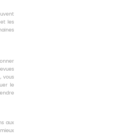
ouvent
et les
maines
ionner
revues
, vous
uer le
rendre
ns aux
 mieux