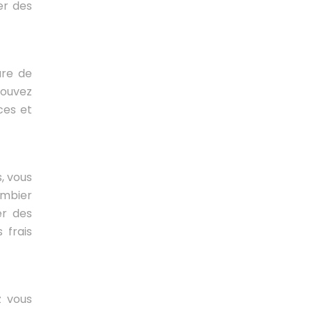
er des
ure de
pouvez
ces et
, vous
ombier
er des
 frais
z vous