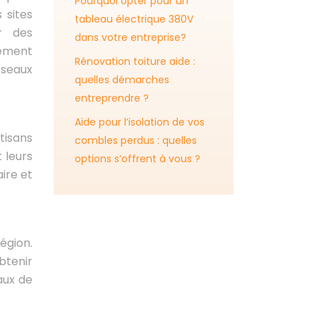
Pourquoi opter pour un
 sites
tableau électrique 380V
r des
dans votre entreprise?
nement
Rénovation toiture aide :
éseaux
quelles démarches
entreprendre ?
Aide pour l’isolation de vos
tisans
combles perdus : quelles
 leurs
options s’offrent à vous ?
ire et
égion.
btenir
aux de