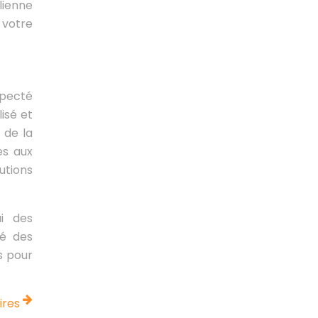
lienne
 votre
specté
isé et
 de la
es aux
utions
ui des
té des
s pour
ires