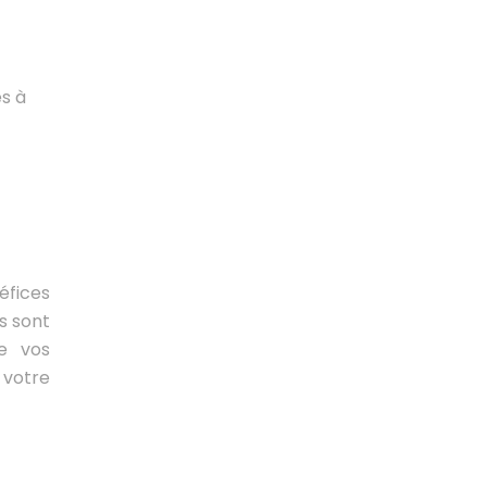
es à
éfices
s sont
e vos
 votre