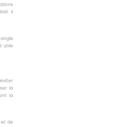
ations
it. Il
 angle
 utile
éviter
ser la
ant la
n et de