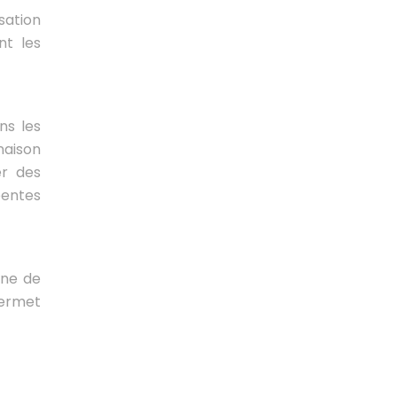
sation
nt les
ns les
naison
er des
pentes
nne de
permet