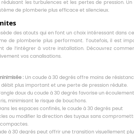
 réduisant les turbulences et les pertes de pression. Un
tème de plomberie plus efficace et silencieux.
mites
sède des atouts qui en font un choix intéressant dans ce
me de plomberie plus performant. Toutefois, il est imp
nt de l’intégrer à votre installation. Découvrez comme
tivement vos canalisations.
minimisée :
Un coude à 30 degrés offre moins de résistanc
n débit plus important et une perte de pression réduite.
’angle doux du coude à 30 degrés favorise un écoulement
ris, minimisant le risque de bouchons.
Dans les espaces confinés, le coude à 30 degrés peut
es ou modifier la direction des tuyaux sans compromett
us compactes.
de à 30 degrés peut offrir une transition visuellement plu