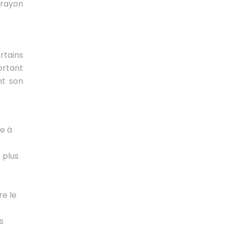
 rayon
rtains
ortant
nt son
e à
 plus
re le
s