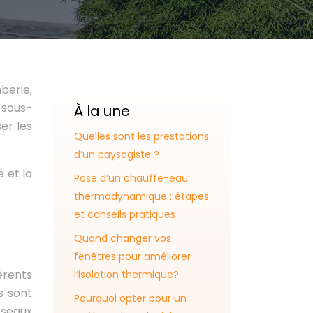
berie,
 sous-
À la une
er les
Quelles sont les prestations
d’un paysagiste ?
 et la
Pose d’un chauffe-eau
thermodynamique : étapes
et conseils pratiques
Quand changer vos
fenêtres pour améliorer
férents
l’isolation thermique?
s sont
Pourquoi opter pour un
éseaux