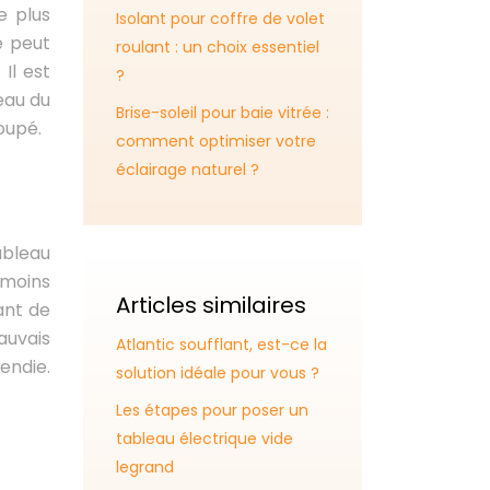
e plus
Isolant pour coffre de volet
e peut
roulant : un choix essentiel
Il est
?
eau du
Brise-soleil pour baie vitrée :
oupé.
comment optimiser votre
éclairage naturel ?
ableau
 moins
Articles similaires
tant de
auvais
Atlantic soufflant, est-ce la
endie.
solution idéale pour vous ?
Les étapes pour poser un
tableau électrique vide
legrand