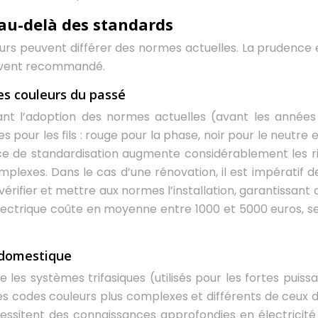
: au-delà des standards
eurs peuvent différer des normes actuelles. La prudence 
souvent recommandé.
les couleurs du passé
avant l’adoption des normes actuelles (avant les années
 pour les fils : rouge pour la phase, noir pour le neutre e
ce de standardisation augmente considérablement les r
mplexes. Dans le cas d’une rénovation, il est impératif de
érifier et mettre aux normes l’installation, garantissant a
électrique coûte en moyenne entre 1000 et 5000 euros, se
u domestique
 les systèmes trifasiques (utilisés pour les fortes puiss
nt des codes couleurs plus complexes et différents de ceux 
ssitent des connaissances approfondies en électricité