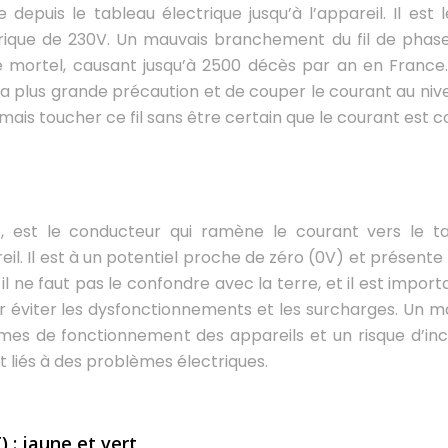
 depuis le tableau électrique jusqu’à l’appareil. Il est l
trique de 230V. Un mauvais branchement du fil de phas
e mortel, causant jusqu’à 2500 décès par an en France. 
la plus grande précaution et de couper le courant au niv
amais toucher ce fil sans être certain que le courant est c
, est le conducteur qui ramène le courant vers le t
reil. Il est à un potentiel proche de zéro (0V) et présente
il ne faut pas le confondre avec la terre, et il est impor
éviter les dysfonctionnements et les surcharges. Un m
es de fonctionnement des appareils et un risque d’inc
 liés à des problèmes électriques.
) : jaune et vert