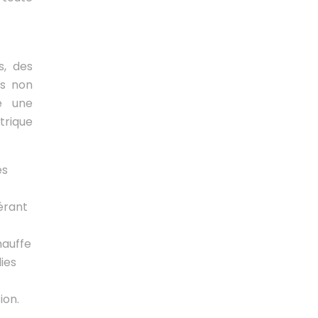
s, des
es non
e une
trique
es
érant
hauffe
dies
ion.