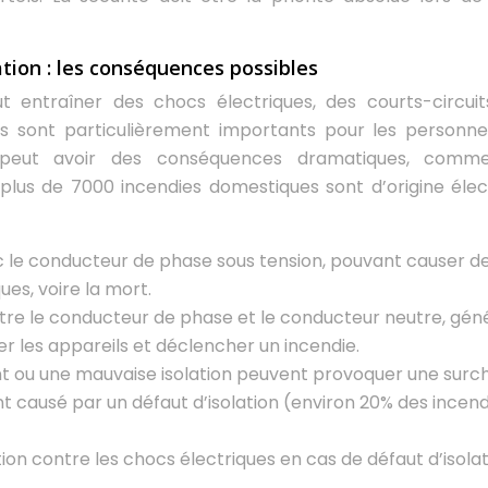
ation : les conséquences possibles
ut entraîner des chocs électriques, des courts-circuit
ues sont particulièrement importants pour les personn
 peut avoir des conséquences dramatiques, comm
 plus de 7000 incendies domestiques sont d’origine élec
c le conducteur de phase sous tension, pouvant causer d
ues, voire la mort.
ntre le conducteur de phase et le conducteur neutre, gén
 les appareils et déclencher un incendie.
t ou une mauvaise isolation peuvent provoquer une surc
ent causé par un défaut d’isolation (environ 20% des incen
on contre les chocs électriques en cas de défaut d’isolat