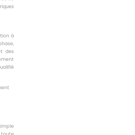
riques
tion à
 phase,
et des
tement
ualifié
ment
simple
 toute