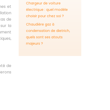
Chargeur de voiture
nes et
électrique : quel modèle
llation
choisir pour chez soi ?
cas de
Chaudière gaz à
sur la
condensation de dietrich,
lument
quels sont ses atouts
iques,
majeurs ?
eté de
rderons