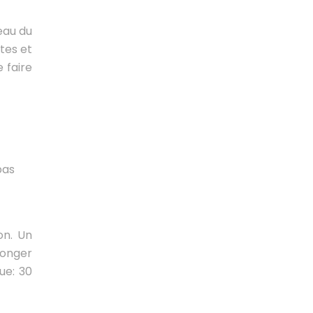
veau du
ntes et
 faire
pas
on. Un
longer
ue: 30