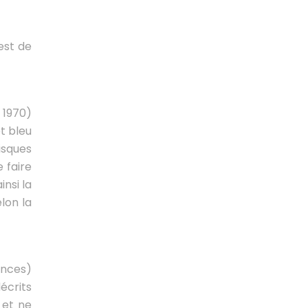
est de
 1970)
t bleu
isques
 faire
insi la
lon la
ances)
décrits
 et ne