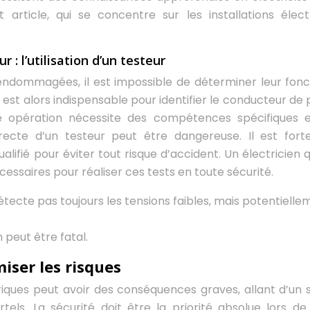
article, qui se concentre sur les installations élect
r : l’utilisation d’un testeur
u endommagées, il est impossible de déterminer leur fonc
que est alors indispensable pour identifier le conducteur de
te opération nécessite des compétences spécifiques 
orrecte d’un testeur peut être dangereuse. Il est for
alifié pour éviter tout risque d’accident. Un électricien q
cessaires pour réaliser ces tests en toute sécurité.
étecte pas toujours les tensions faibles, mais potentielle
n peut être fatal.
iser les risques
triques peut avoir des conséquences graves, allant d’un 
ls. La sécurité doit être la priorité absolue lors de