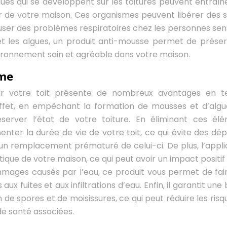
lgues qui se développent sur les toitures peuvent entraîn
ieur de votre maison. Ces organismes peuvent libérer des 
causer des problèmes respiratoires chez les personnes sens
t les algues, un produit anti-mousse permet de préser
environnement sain et agréable dans votre maison.
rme
e sur votre toit présente de nombreux avantages en 
ffet, en empêchant la formation de mousses et d’algu
server l’état de votre toiture. En éliminant ces él
enter la durée de vie de votre toit, ce qui évite des dé
 un remplacement prématuré de celui-ci. De plus, l’appli
ique de votre maison, ce qui peut avoir un impact positif 
mmages causés par l’eau, ce produit vous permet de fai
ux fuites et aux infiltrations d’eau. Enfin, il garantit un
 de spores et de moisissures, ce qui peut réduire les risq
de santé associées.