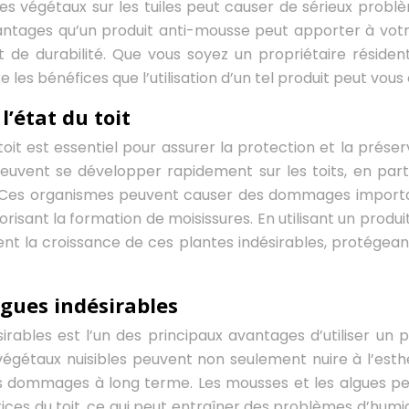
res végétaux sur les tuiles peut causer de sérieux probl
antages qu’un produit anti-mousse peut apporter à votre
 de durabilité. Que vous soyez un propriétaire résident
es bénéfices que l’utilisation d’un tel produit peut vous o
l’état du toit
toit est essentiel pour assurer la protection et la préser
euvent se développer rapidement sur les toits, en parti
. Ces organismes peuvent causer des dommages import
orisant la formation de moisissures. En utilisant un produi
t la croissance de ces plantes indésirables, protégeant
lgues indésirables
irables est l’un des principaux avantages d’utiliser un p
 végétaux nuisibles peuvent non seulement nuire à l’esth
es dommages à long terme. Les mousses et les algues p
stices du toit, ce qui peut entraîner des problèmes d’humid