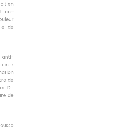
oit en
it une
ouleur
ale de
 anti-
oriser
mation
tra de
er. De
ure de
-mousse