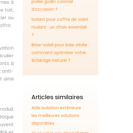
poêle godin colonial
èmes à
d’occasion ?
 toit,
iel ou
Isolant pour coffre de volet
ffrir.
roulant : un choix essentiel
?
Brise-soleil pour baie vitrée :
vation
comment optimiser votre
culier
éclairage naturel ?
ants à
t anti-
 ainsi
Articles similaires
Aide isolation extérieure :
roduit
les meilleures solutions
étique
disponibles
euvent
ité et