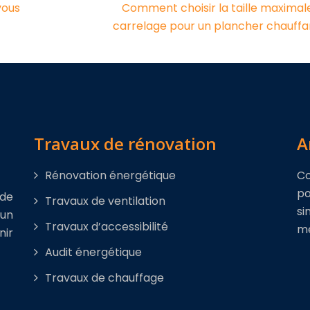
vous
Comment choisir la taille maximal
carrelage pour un plancher chauffa
Travaux de rénovation
A
Rénovation énergétique
Co
po
de
Travaux de ventilation
si
 un
Travaux d’accessibilité
me
nir
Audit énergétique
Travaux de chauffage