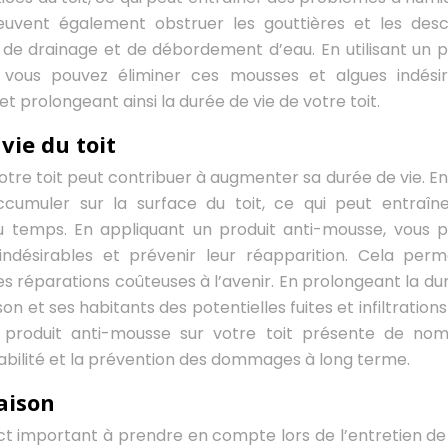
euvent également obstruer les gouttières et les des
s de drainage et de débordement d’eau. En utilisant un p
, vous pouvez éliminer ces mousses et algues indésir
 prolongeant ainsi la durée de vie de votre toit.
vie du toit
votre toit peut contribuer à augmenter sa durée de vie. En
cumuler sur la surface du toit, ce qui peut entraîn
 temps. En appliquant un produit anti-mousse, vous 
ndésirables et prévenir leur réapparition. Cela per
i des réparations coûteuses à l’avenir. En prolongeant la d
on et ses habitants des potentielles fuites et infiltration
d’un produit anti-mousse sur votre toit présente de no
abilité et la prévention des dommages à long terme.
aison
ct important à prendre en compte lors de l’entretien de