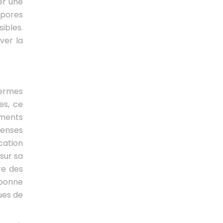
er une
spores
ibles.
ver la
termes
es, ce
éments
penses
cation
sur sa
re des
e bonne
ues de