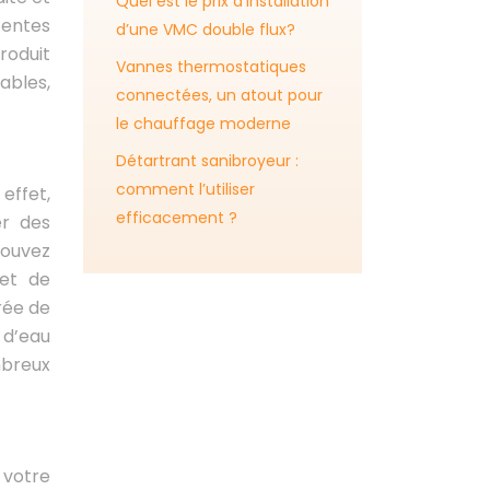
Quel est le prix d’installation
centes
d’une VMC double flux?
roduit
Vannes thermostatiques
ables,
connectées, un atout pour
le chauffage moderne
Détartrant sanibroyeur :
comment l’utiliser
 effet,
efficacement ?
er des
pouvez
met de
urée de
s d’eau
mbreux
 votre